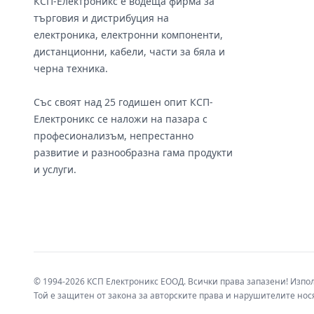
КСП-Електроникс е водеща фирма за
търговия и дистрибуция на
електроника, електронни компоненти,
дистанционни, кабели, части за бяла и
черна техника.
Със своят над 25 годишен опит КСП-
Електроникс се наложи на пазара с
професионализъм, непрестанно
развитие и разнообразна гама продукти
и услуги.
© 1994-2026 КСП Електроникс ЕООД. Всички права запазени! Изпо
Той е защитен от закона за авторските права и нарушителите нося