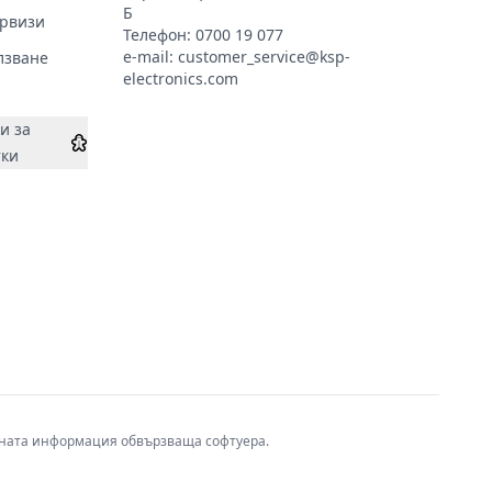
Б
ервизи
Телефон:
0700 19 077
e-mail:
customer_service@ksp-
лзване
electronics.com
и за
тки
авната информация обвързваща софтуера.