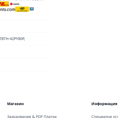
BTH-42PY80P,
Магазин
Информация
Захранвания & PDP Платки
Специални усл