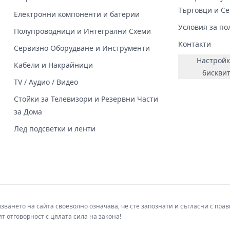
Търговци и С
Електронни компоненти и батерии
Условия за по
Полупроводници и Интегрални Схеми
Контакти
Сервизно Оборудване и Инструменти
Настройк
Кабели и Накрайници
бискви
TV / Аудио / Видео
Стойки за Телевизори и Резервни Части
за Дома
Лед подсветки и ленти
лзването на сайта своеволно означава, че сте запознати и съгласни с пр
т отговорност с цялата сила на закона!