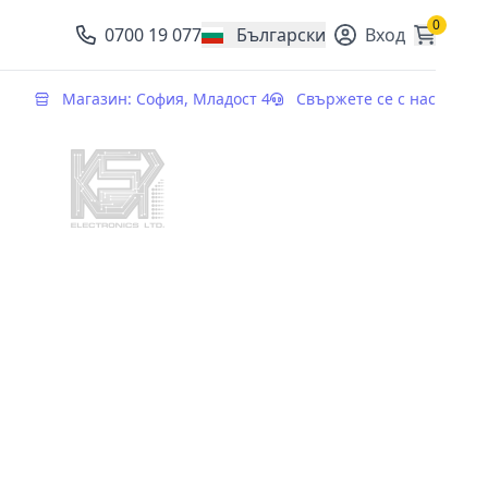
0
0700 19 077
Български
Вход
, change currency
Магазин: София, Младост 4
Свържете се с нас