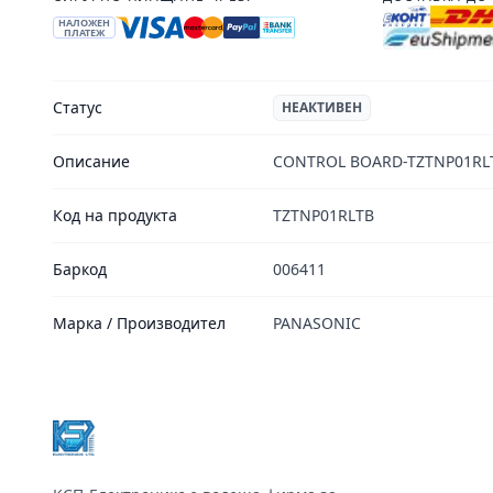
НАЛОЖЕН
ПЛАТЕЖ
Статус
НЕАКТИВЕН
Описание
CONTROL BOARD-TZTNP01RLT
Код на продукта
TZTNP01RLTB
Баркод
006411
Марка / Производител
PANASONIC
Footer