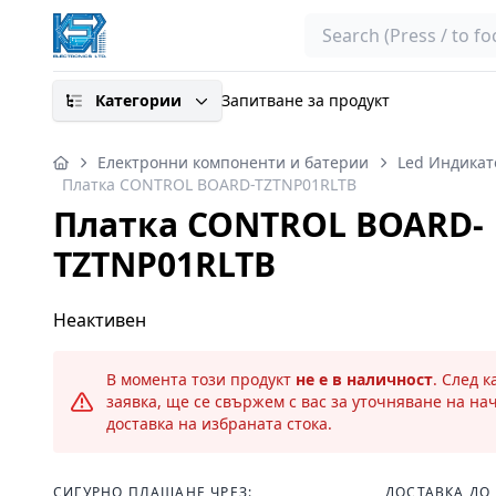
Search
Категории
Запитване за продукт
Електронни компоненти и батерии
Led Индикат
Платка CONTROL BOARD-TZTNP01RLTB
Платка CONTROL BOARD-
TZTNP01RLTB
Неактивен
В момента този продукт
не е в наличност
. След 
заявка, ще се свържем с вас за уточняване на на
доставка на избраната стока.
СИГУРНО ПЛАЩАНЕ ЧРЕЗ:
ДОСТАВКА ДО 