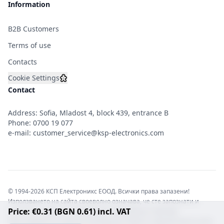
Information
B2B Customers
Terms of use
Contacts
Cookie Settings
Contact
Address: Sofia, Mladost 4, block 439, entrance B
Phone:
0700 19 077
e-mail:
customer_service@ksp-electronics.com
© 1994-2026 КСП Електроникс ЕООД. Всички права запазени!
Използването на сайта своеволно означава, че сте запознати и
Price: €0.31 (BGN 0.61) incl. VAT
съгласни с правната информация обвързваща софтуера.
Той е защитен от закона за авторските права и нарушителите носят