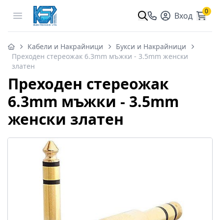
0
Open menu
Вход
Кабели и Накрайници
Букси и Накрайници
Преходен стереожак 6.3mm мъжки - 3.5mm женски
златен
Преходен стереожак
6.3mm мъжки - 3.5mm
женски златен