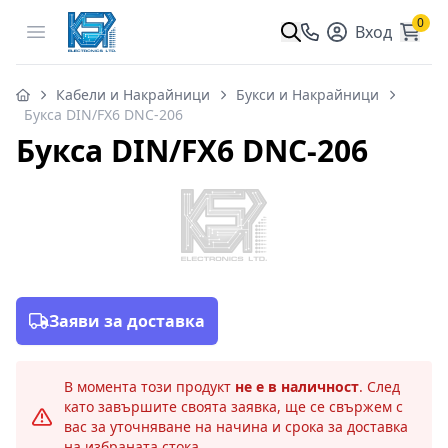
0
Open menu
Вход
Кабели и Накрайници
Букси и Накрайници
Букса DIN/FX6 DNC-206
Букса DIN/FX6 DNC-206
Заяви за доставка
В момента този продукт
не е в наличност
. След
като завършите своята заявка, ще се свържем с
вас за уточняване на начина и срока за доставка
на избраната стока.