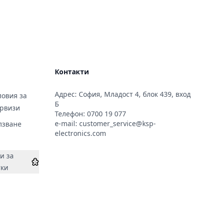
Контакти
Адрес: София, Младост 4, блок 439, вход
овия за
Б
ервизи
Телефон:
0700 19 077
e-mail:
customer_service@ksp-
лзване
electronics.com
и за
тки