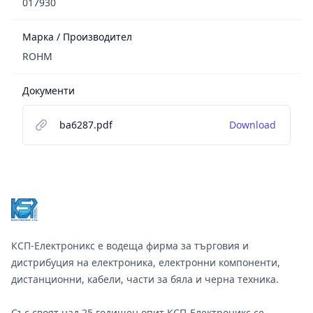
017930
Марка / Производител
ROHM
Документи
ba6287.pdf
Download
Footer
КСП-Електроникс е водеща фирма за търговия и
дистрибуция на електроника, електронни компоненти,
дистанционни, кабели, части за бяла и черна техника.
Със своят над 25 годишен опит КСП-Електроникс се