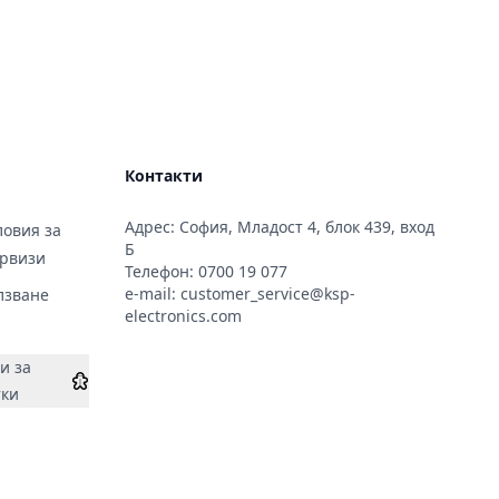
Контакти
Адрес: София, Младост 4, блок 439, вход
овия за
Б
ервизи
Телефон:
0700 19 077
e-mail:
customer_service@ksp-
лзване
electronics.com
и за
тки