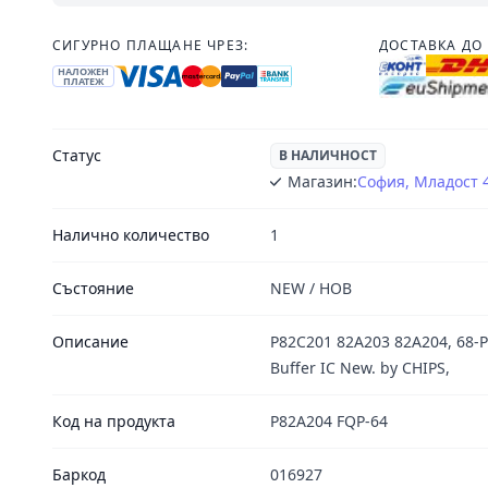
СИГУРНО ПЛАЩАНЕ ЧРЕЗ:
ДОСТАВКА ДО 
НАЛОЖЕН
ПЛАТЕЖ
Статус
В НАЛИЧНОСТ
Магазин:
София, Младост 
Налично количество
1
Състояние
NEW / НОВ
Описание
P82C201 82A203 82A204, 68-P
Buffer IC New. by CHIPS,
Код на продукта
P82A204 FQP-64
Баркод
016927