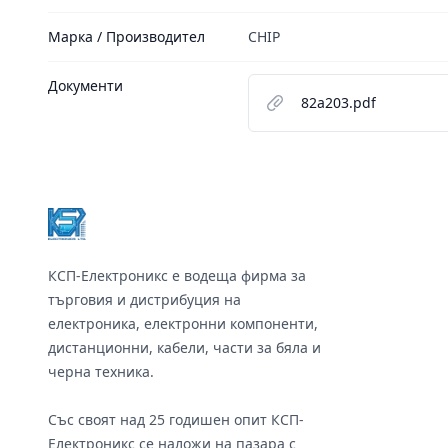
Марка / Производител
CHIP
Документи
82a203.pdf
Footer
КСП-Електроникс е водеща фирма за
търговия и дистрибуция на
електроника, електронни компоненти,
дистанционни, кабели, части за бяла и
черна техника.
Със своят над 25 годишен опит КСП-
Електроникс се наложи на пазара с