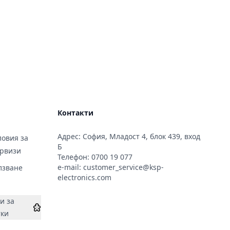
Контакти
Адрес: София, Младост 4, блок 439, вход
овия за
Б
ервизи
Телефон:
0700 19 077
e-mail:
customer_service@ksp-
лзване
electronics.com
и за
тки