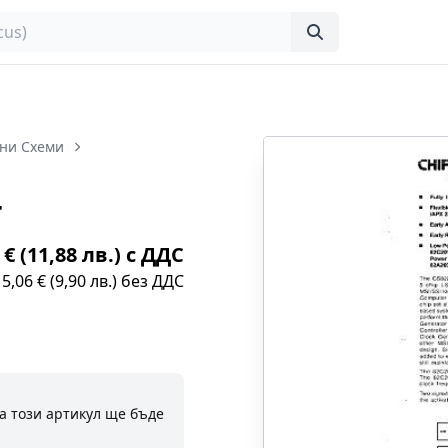
ни Схеми
4
 € (11,88 лв.) с ДДС
5,06 € (9,90 лв.) без ДДС
а този артикул ще бъде