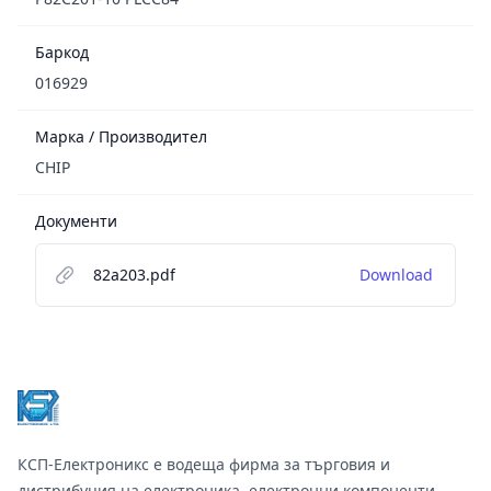
Баркод
016929
Марка / Производител
CHIP
Документи
82a203.pdf
Download
Footer
КСП-Електроникс е водеща фирма за търговия и
дистрибуция на електроника, електронни компоненти,