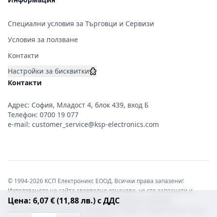
Специални условия за Търговци и Сервизи
Условия за ползване
Контакти
Настройки за бисквитки
Контакти
Адрес: София, Младост 4, блок 439, вход Б
Телефон:
0700 19 077
e-mail:
customer_service@ksp-electronics.com
© 1994-2026 КСП Електроникс ЕООД. Всички права запазени!
Използването на сайта своеволно означава, че сте запознати и
Цена: 6,07 € (11,88 лв.) с ДДС
съгласни с правната информация обвързваща софтуера.
Той е защитен от закона за авторските права и нарушителите носят