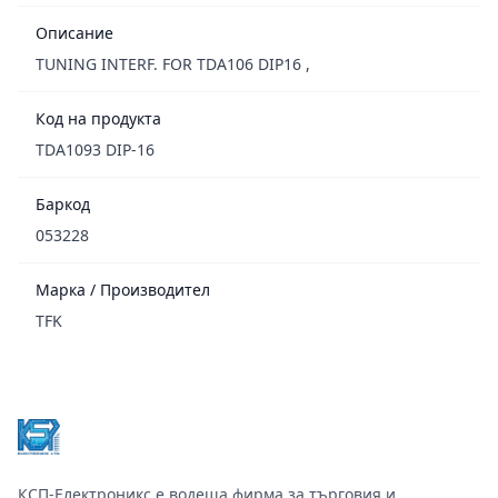
Описание
TUNING INTERF. FOR TDA106 DIP16 ,
Код на продукта
TDA1093 DIP-16
Баркод
053228
Марка / Производител
TFK
Footer
КСП-Електроникс е водеща фирма за търговия и