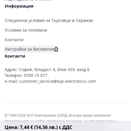
Информация
Специални условия за Търговци и Сервизи
Условия за ползване
Контакти
Настройки за бисквитки
Контакти
Адрес: София, Младост 4, блок 439, вход Б
Телефон:
0700 19 077
e-mail:
customer_service@ksp-electronics.com
© 1994-2026 КСП Електроникс ЕООД. Всички права запазени!
Използването на сайта своеволно означава, че сте запознати и
Цена: 7,44 € (14,56 лв.) с ДДС
съгласни с правната информация обвързваща софтуера.