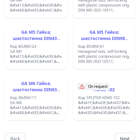
GA M4
Hexagonal nuts, self-locking
&#x413;&#x430;&#x439;&#x43A;&#x430;;
with plastic compression ring,
&#x448;&#x435;&#x441;&#x442;&#x43E;&#x441;&#x442;&#x435;&#x43
DIN 985 /ISO 10511;
GA M5 Гайка;
GA M5 Гайка;
шестостенна DIN439
шестостенна DIN985
BN124
BN161
Код: B5/BN124
Код: B5/BN161
GA M5
Hexagonal nuts, self-locking
&#x413;&#x430;&#x439;&#x43A;&#x430;;
with plastic compression ring,
&#x448;&#x435;&#x441;&#x442;&#x43E;&#x441;&#x442;&#x435;&#x43
DIN 985 /ISO 10511;
DIN439 BN124;
GA M6 Гайка;
On request
шестостенна DIN934
HDMI-102
BN117
Код: B6/BN117
Код: SPLITER HDMI-102
GA M6
&#x41F;&#x43E;&#x437;&#x432;&
&#x413;&#x430;&#x439;&#x43A;&#x430;;
&#x441;&#x438;&#x43D;&#x445;&
&#x448;&#x435;&#x441;&#x442;&#x43E;&#x441;&#x442;&#x435;&#x43
&#x43D;&#x430;&#x431;&#x43B;&
DIN934 BN117;
&#x43D;&#x430;
&#x438;&#x437;&#x43E;&#x431;&
&#x438;
&#x437;&#x432;&#x443;&#x43A;
&#x447;&#x440;&#x435;&#x437;
Back
Next