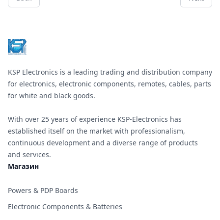
&#x43F;&#x440;&#x435;&#x445;&
Footer
&#x43D;&#x430;
&#x435;&#x434;&#x438;&#x43D;
HDMI
&#x438;&#x437;&#x442;&#x43E;&
&#x43A;&#x44A;&#x43C;
&#x434;&#x432;&#x430;
&#x440;&#x430;&#x437;&#x43B;&
&#x434;&#x438;&#x441;&#x43F;&
KSP Electronics is a leading trading and distribution company
&#x435;&#x434;&#x43D;&#x43E;&
&#x432;&#x435;&#x440;&#x441;&
for electronics, electronic components, remotes, cables, parts
1.4V;
for white and black goods.
&#x41F;&#x43E;&#x434;&#x434;&
&#x440;&#x430;&#x437;&#x434;&
&#x441;&#x43F;&#x43E;&#x441;&
With over 25 years of experience KSP-Electronics has
1080i, 1080p; 3D
&#x43F;&#x43E;&#x434;&#x434;&
established itself on the market with professionalism,
&#x414;&#x430; ;
continuous development and a diverse range of products
&#x412;&#x445;&#x43E;&#x434;:
1 HDMI
and services.
&#x432;&#x445;&#x43E;&#x434;
Магазин
;
&#x418;&#x437;&#x445;&#x43E;&
2 HDMI
Powers & PDP Boards
&#x438;&#x437;&#x445;&#x43E;&
&#x420;&#x430;&#x437;&#x43C;&
Electronic Components & Batteries
66&#x445;66&#x445;24
&#x43C;&#x43C; ;