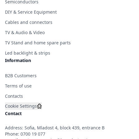
Semiconductors
&#x412;&#x445;&#x43E;&#x434;&
&#x43C;&#x43E;&#x449;&#x43D;&
DIY & Service Equipment
DC 5
&#x432;&#x43E;&#x43B;&#x442;&
Cables and connectors
2
&#x430;&#x43C;&#x43F;&#x435;&
TV & Audio & Video
&#x41C;&#x430;&#x442;&#x435;&
&#x41C;&#x430;&#x442;&#x43E;&
TV Stand and home spare parts
&#x43A;&#x430;&#x43B;&#x44A;&
&#x421;&#x44A;&#x434;&#x44A;&
&#x43D;&#x430;
Led backlight & strips
&#x43A;&#x443;&#x442;&#x438;&
Information
1x 5V 2A
&#x430;&#x434;&#x430;&#x43F;&
1x HDMI
B2B Customers
&#x43C;&#x443;&#x43B;&#x442;&
Terms of use
Contacts
Cookie Settings
Contact
Address: Sofia, Mladost 4, block 439, entrance B
Phone:
0700 19 077