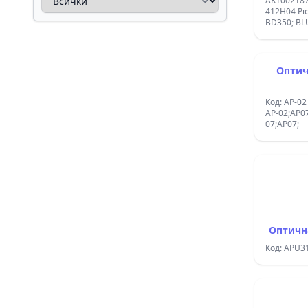
AK1002187
412H04 Pi
BD350; BLU
LG,JVC,PHIL
Оптич
Код: AP-02 
AP-02;AP07
07;AP07;
Оптичн
Код: APU3