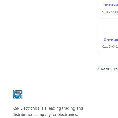
Оптичн
Код: CXX1
Оптичн
Код: DAX-
Showing re
Footer
KSP Electronics is a leading trading and
distribution company for electronics,