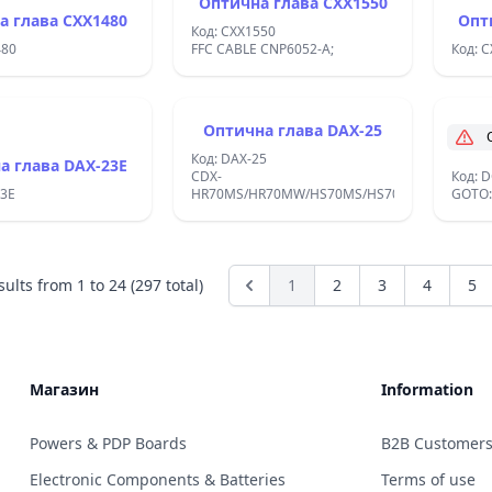
Оптична глава CXX1550
а глава CXX1480
Опт
Код: CXX1550
480
FFC CABLE CNP6052-A;
Код: 
Оптична глава DAX-25
Код: DAX-25
а глава DAX-23E
CDX-
Код: 
23E
HR70MS/HR70MW/HS70MS/HS70MW;
GOTO: 
sults from
1
to
24
(297 total)
1
2
3
4
5
Магазин
Information
Powers & PDP Boards
B2B Customer
Electronic Components & Batteries
Terms of use