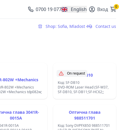
0
0700 19 077
English
Вход
, change currency
Shop: Sofia, Mladost 4
Contact us
On request
SF-DB10
R-802W +Mechanics
Код: SF-DB10
PVR-802W +Mechanics
DVD-ROM Laser Head (SF-W37,
02W +Mechanics tdp082w;
SF-DB10, SF-DB11;SF-HC62;;
ична глава 3041R-
Оптична глава
0015A
988511701
3041R-0015A
Код: Sony DVPFX850 988511701