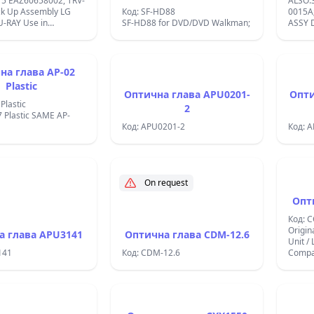
5 EAZ60658002, TRV-
ALSO:
ck Up Assembly LG
Код: SF-HD88
0015A
-RAY Use in
SF-HD88 for DVD/DVD Walkman;
ASSY 
IPS ;
FOR L
на глава AP-02
Plastic
Оптична глава APU0201-
Опти
Plastic
2
 Plastic SAME AP-
Код: APU0201-2
Код: 
On request
Опт
Код: 
Origin
а глава APU3141
Оптична глава CDM-12.6
Unit /
141
Код: CDM-12.6
Compa
480 D
DEH-6