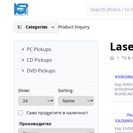
Search
Categories
Product Inquiry
Lase
PC Pickups
TV & 
CD Pickups
DVD Pickups
KHM280
Код: KHM
KHM280AA
Show:
Sorting:
BOARD;ME
Само продуктите в наличност
Ла
EAZ6065
Производител
Код: EAZ6