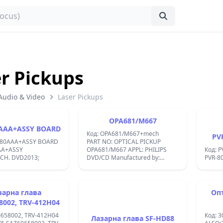
r Pickups
Audio & Video
Laser Pickups
OPA681/M667
AAA+ASSY BOARD
Код: OPA681/M667+mech
PV
280AAA+ASSY BOARD
PART NO: OPTICAL PICKUP
A+ASSY
OPA681/M667 APPL: PHILIPS
Код: 
CH. DVD2013;
DVD/CD Manufactured by:
PVR-8
Toshiba Cosmic DL-
6602;M15B/1330/0496 ;Cosmic
PM-8804;OPA-681PHS-ARIMA;
зарна глава
Опт
8002, TRV-412H04
0658002, TRV-412H04
Код: 
Лазарна глава SF-HD88