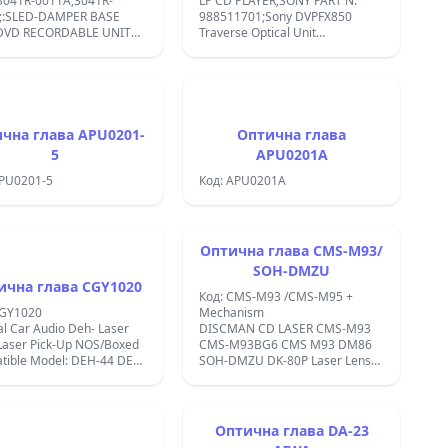
3041R-0011A;3041R-
LP CD PLAYER;SONY PART N:
;:SLED-DAMPER BASE
988511701;Sony DVPFX850
DVD RECORDABLE UNIT
Traverse Optical Unit
G DVD3200 +MECHANISM;
(988511701) ; Original
Manufacturers Parts ; Part Code:
9-885-117-01 ; Condition:
New;413-0006-164;
чна глава APU0201-
Оптична глава
5
APU0201A
APU0201-5
Код: APU0201A
Оптична глава CMS-M93/
SOH-DMZU
ична глава CGY1020
Код: CMS-M93 /CMS-M95 +
CGY1020
Mechanism
al Car Audio Deh- Laser
DISCMAN CD LASER CMS-M93
 Laser Pick-Up NOS/Boxed
CMS-M93BG6 CMS M93 DM86
tible Model: DEH-44 DEH-
SOH-DMZU DK-80P Laser Lens
EH-520 DEH-540 DEH-580
Lasereinheit Optical Pick-ups
80 DEH;
with Mechanism; USE IN TEAC
MC-DX30;FiiO DM13 ;CMS-
M93;CMS-M91BG6U;MOTOR-
Оптична глава DA-23
PPN7KB08BS CROSS REF: