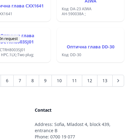
AIWA
996510003930;996510006482
ична глава CXX1641
;DK80P;
Код: DA-23 AIWA
CXX1641
AH-590038A ;
Оптична глава
On request
DCTRH8003SJ01
Оптична глава DD-30
DCTRH8003SJ01
HPC.1LX;:Two plug;
Код: DD-30
6
7
8
9
10
11
12
13
Contact
Address: Sofia, Mladost 4, block 439,
s
entrance B
Phone:
0700 19 077