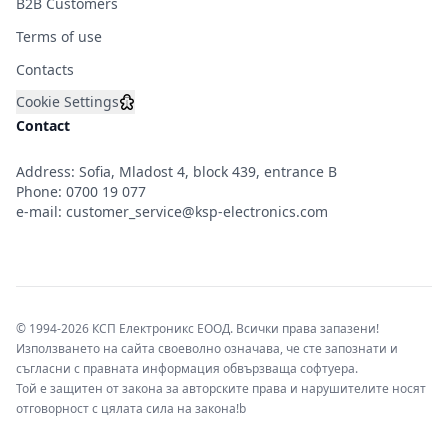
&#x43F;&#x43E;&#x441;&#x43B;&
B2B Customers
&#x43D;&#x430;
&#x442;&#x43E;&#x432;&#x430;&#
Terms of use
&#x440;&#x430;&#x437;&#x43C;&
&#x43D;&#x430;
Contacts
&#x43E;&#x442;&#x432;&#x43E;&
- 45 x 26 mm.
Cookie Settings
&#x421;&#x432;&#x44A;&#x440;&
Contact
&#x43D;&#x430;
&#x432;&#x43E;&#x43B;&#x442;-
&#x430;&#x43C;&#x43F;&#x435;&
Address: Sofia, Mladost 4, block 439, entrance B
&#x422;&#x440;&#x43E;&#x435;&
Phone:
0700 19 077
&#x43A;&#x443;&#x43F;&#x43B;&
&#x447;&#x435;&#x440;&#x432;&
e-mail:
customer_service@ksp-electronics.com
-
&#x437;&#x430;&#x445;&#x440;&
/&#x422;&#x418;/+;
&#x447;&#x435;&#x440;&#x435;&
-
&#x437;&#x430;&#x445;&#x440;&
/&#x422;&#x418;/ -;
© 1994-2026 КСП Електроникс ЕООД. Всички права запазени!
&#x436;&#x44A;&#x43B;&#x442;
Използването на сайта своеволно означава, че сте запознати и
-
съгласни с правната информация обвързваща софтуера.
&#x432;&#x445;&#x43E;&#x434;
&#x438;&#x437;&#x43C;&#x435;&
Той е защитен от закона за авторските права и нарушителите носят
&#x43D;&#x430;&#x43F;&#x440;&
отговорност с цялата сила на закона!b
&#x414;&#x432;&#x43E;&#x435;&
&#x43A;&#x443;&#x43F;&#x43B;&