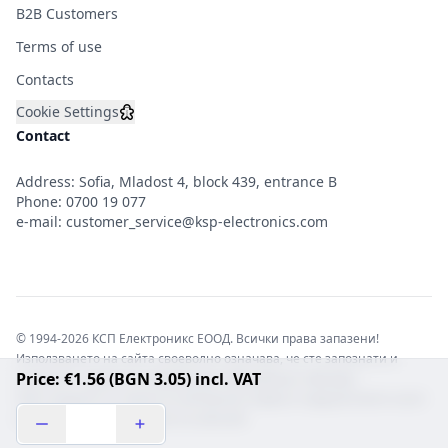
B2B Customers
Terms of use
Contacts
Cookie Settings
Contact
Address: Sofia, Mladost 4, block 439, entrance B
Phone:
0700 19 077
e-mail:
customer_service@ksp-electronics.com
© 1994-2026 КСП Електроникс ЕООД. Всички права запазени!
Използването на сайта своеволно означава, че сте запознати и
Price: €1.56 (BGN 3.05) incl. VAT
съгласни с правната информация обвързваща софтуера.
Той е защитен от закона за авторските права и нарушителите носят
отговорност с цялата сила на закона!b