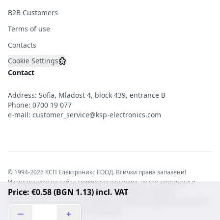
B2B Customers
Terms of use
Contacts
Cookie Settings
Contact
Address: Sofia, Mladost 4, block 439, entrance B
Phone:
0700 19 077
e-mail:
customer_service@ksp-electronics.com
© 1994-2026 КСП Електроникс ЕООД. Всички права запазени!
Използването на сайта своеволно означава, че сте запознати и
Price: €0.58 (BGN 1.13) incl. VAT
съгласни с правната информация обвързваща софтуера.
Той е защитен от закона за авторските права и нарушителите носят
отговорност с цялата сила на закона!b