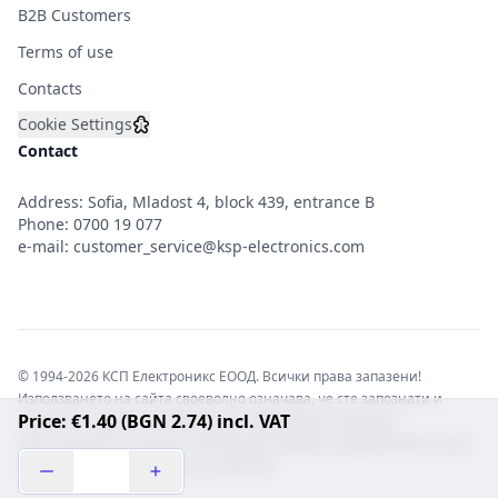
B2B Customers
Terms of use
Contacts
Cookie Settings
Contact
Address: Sofia, Mladost 4, block 439, entrance B
Phone:
0700 19 077
e-mail:
customer_service@ksp-electronics.com
© 1994-2026 КСП Електроникс ЕООД. Всички права запазени!
Използването на сайта своеволно означава, че сте запознати и
Price: €1.40 (BGN 2.74) incl. VAT
съгласни с правната информация обвързваща софтуера.
Той е защитен от закона за авторските права и нарушителите носят
отговорност с цялата сила на закона!b