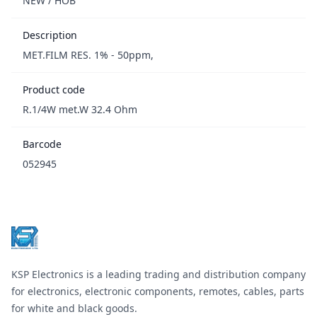
NEW / НОВ
Description
MET.FILM RES. 1% - 50ppm,
Product code
R.1/4W met.W 32.4 Ohm
Barcode
052945
Footer
KSP Electronics is a leading trading and distribution company
for electronics, electronic components, remotes, cables, parts
for white and black goods.