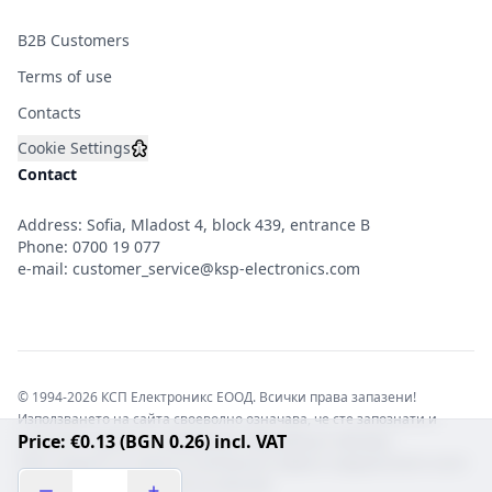
B2B Customers
Terms of use
Contacts
Cookie Settings
Contact
Address: Sofia, Mladost 4, block 439, entrance B
Phone:
0700 19 077
e-mail:
customer_service@ksp-electronics.com
© 1994-2026 КСП Електроникс ЕООД. Всички права запазени!
Използването на сайта своеволно означава, че сте запознати и
Price: €0.13 (BGN 0.26) incl. VAT
съгласни с правната информация обвързваща софтуера.
Той е защитен от закона за авторските права и нарушителите носят
отговорност с цялата сила на закона!b