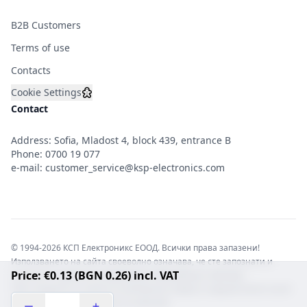
B2B Customers
Terms of use
Contacts
Cookie Settings
Contact
Address: Sofia, Mladost 4, block 439, entrance B
Phone:
0700 19 077
e-mail:
customer_service@ksp-electronics.com
© 1994-2026 КСП Електроникс ЕООД. Всички права запазени!
Използването на сайта своеволно означава, че сте запознати и
Price: €0.13 (BGN 0.26) incl. VAT
съгласни с правната информация обвързваща софтуера.
Той е защитен от закона за авторските права и нарушителите носят
отговорност с цялата сила на закона!b