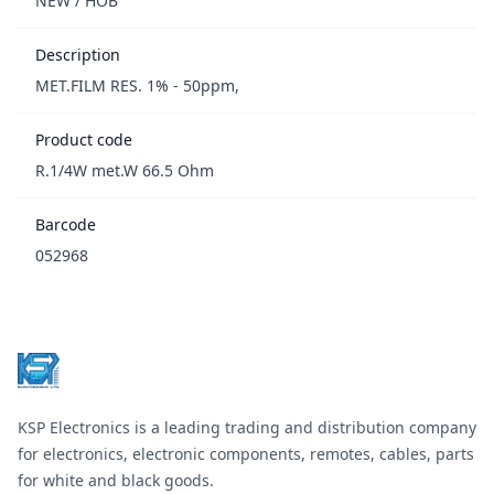
NEW / НОВ
Description
MET.FILM RES. 1% - 50ppm,
Product code
R.1/4W met.W 66.5 Ohm
Barcode
052968
Footer
KSP Electronics is a leading trading and distribution company
for electronics, electronic components, remotes, cables, parts
for white and black goods.