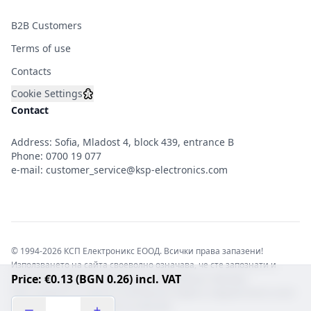
B2B Customers
Terms of use
Contacts
Cookie Settings
Contact
Address: Sofia, Mladost 4, block 439, entrance B
Phone:
0700 19 077
e-mail:
customer_service@ksp-electronics.com
© 1994-2026 КСП Електроникс ЕООД. Всички права запазени!
Използването на сайта своеволно означава, че сте запознати и
Price: €0.13 (BGN 0.26) incl. VAT
съгласни с правната информация обвързваща софтуера.
Той е защитен от закона за авторските права и нарушителите носят
отговорност с цялата сила на закона!b