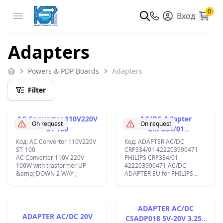
0
Open menu
Вход
Adapters
Powers & PDP Boards
Adapters
Filter
AC Converter 110V220V
AC/DC Adapter
On request
On request
ST-100
CRP334/01
422203990471
Код: AC Converter 110V220V
Код: ADAPTER AC/DC
ST-100
CRP334/01 422203990471
AC Converter 110V 220V
PHILIPS CRP334/01
100W with trasformer UP
422203990471 AC/DC
&amp; DOWN 2 WAY ;
ADAPTER EU for PHILIPS
hairclipper QC5050, QC5070
plug:5.5x2.1mm DC 1.3V 1.5A
2W;
ADAPTER AC/DC
ADAPTER AC/DC 20V
CSADP018 5V-20V 3.25A