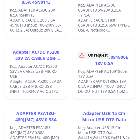
8.5A 45N0113
TYPE-C
Код: ADAPTER AC/DC
Код: ADAPTER AC/DC 20V
CSADP018 5V-20V 3.25A
8.5A 45N0113
TYPE-C
ADAPTER AC/DC 20V 8.5A
ADAPTER AC/DC Fast
45N0113 Input: 100-240V 50-
CSADP018 3.25A 65W TYPE-C
60HZ 2.5A; Output: 20V 8.5A
USB-C Notebook
170 W 4.0x1.7mm Connector
Adapt&#xF6;r
Head :0.157 x 0.067 in ;
5V/9V/12V/15V/20V DC
Universal 100-240V AC
&#x421;&#x44A;&#x432;&#x43C;&
Adapter AC/DC P5200
&#x43C;&#x430;&#x440;&#x43A;&
On request
ADAPTER AU1091806E
52V 2A CABLE USB-
Acer, HP, Lenovo, Asus,
18V 0.5A
MICRO USB
Huawei, Macbook, MSI,
Код: Adapter AC/DC P5200
Apple, iPhone, Samsung,
52V 2A CABLE USB-MICRO
Код: ADAPTER AU1091806E
Casper Compatible
USB
18V 0.5A
&#x412;&#x438;&#x441;&#x43E;&
Adapter AC/DC P5200 52V 2A
ADAPTER AU1091806E 18V
&#x438;&#x437;&#x445;&#x43E;&
CABLE USB-MICRO USB
0.5A AC INPUT 100V - 240V
&#x43C;&#x43E;&#x449;&#x43D;&
INPUT 100/240V AC OUTPUT
DC OUTPUT 18V 0.5A 1.5M
&#x43C;&#x430;&#x43A;&#x441;&
5V 2A ;
WIRE PLUG 5mm x 1.9mm;
&#x438;&#x437;&#x445;&#x43E;&
&#x43C;&#x43E;&#x449;&#x43D;&
65 W
ADAPTER PSA18U-
Adapter USB 15 Cm
&#x41C;&#x43D;&#x43E;&#x433;&
480(JMC) 48V 0.38A
Micro USB OTG Data
&#x438;&#x437;&#x445;&#x43E;&
5V/3A, 9V/3A, 12V/3A,
Код: ADAPTER PSA18U-
Код: Adapter USB 15 Cm
15V/3A, 20V/3.25A
480(JMC) 48V 0.38A
Micro USB OTG Data
&#x423;&#x43D;&#x438;&#x432;&
ADAPTER PSA18U-480(JMC)
&#x41A;&#x430;&#x431;&#x435;&