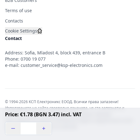
B2B Customers
Terms of use
Contacts
Cookie Settings
Contact
Address: Sofia, Mladost 4, block 439, entrance B
Phone:
0700 19 077
e-mail:
customer_service@ksp-electronics.com
© 1994-2026 КСП Електроникс ЕООД. Всички права запазени!
Използването на сайта своеволно означава, че сте запознати и
Price: €1.78 (BGN 3.47) incl. VAT
съгласни с правната информация обвързваща софтуера.
Той е защитен от закона за авторските права и нарушителите носят
отговорност с цялата сила на закона!b