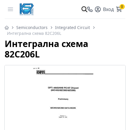
0
Open menu
Вход
Semiconductors
Integrated Circuit
Интегрална схема 82C206L
Интегрална схема
82C206L