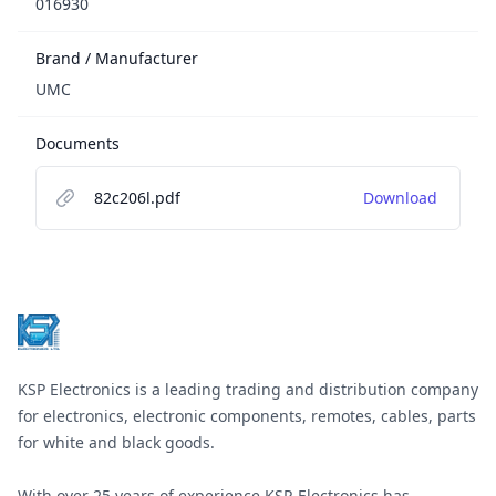
016930
Brand / Manufacturer
UMC
Documents
82c206l.pdf
Download
Footer
KSP Electronics is a leading trading and distribution company
for electronics, electronic components, remotes, cables, parts
for white and black goods.
With over 25 years of experience KSP-Electronics has