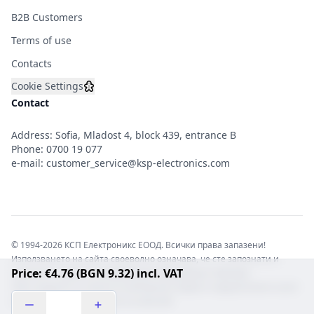
B2B Customers
Terms of use
Contacts
Cookie Settings
Contact
Address: Sofia, Mladost 4, block 439, entrance B
Phone:
0700 19 077
e-mail:
customer_service@ksp-electronics.com
© 1994-2026 КСП Електроникс ЕООД. Всички права запазени!
Използването на сайта своеволно означава, че сте запознати и
Price: €4.76 (BGN 9.32) incl. VAT
съгласни с правната информация обвързваща софтуера.
Той е защитен от закона за авторските права и нарушителите носят
отговорност с цялата сила на закона!b