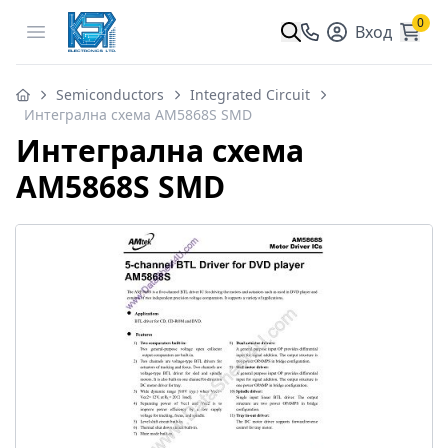
0
Open menu
Вход
Semiconductors
Integrated Circuit
Интегрална схема AM5868S SMD
Интегрална схема
AM5868S SMD