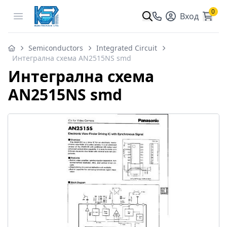
0
Open menu
Вход
Semiconductors
Integrated Circuit
Интегрална схема AN2515NS smd
Интегрална схема
AN2515NS smd