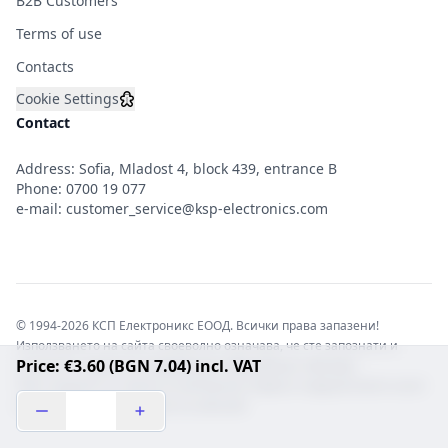
B2B Customers
Terms of use
Contacts
Cookie Settings
Contact
Address: Sofia, Mladost 4, block 439, entrance B
Phone:
0700 19 077
e-mail:
customer_service@ksp-electronics.com
© 1994-2026 КСП Електроникс ЕООД. Всички права запазени!
Използването на сайта своеволно означава, че сте запознати и
Price: €3.60 (BGN 7.04) incl. VAT
съгласни с правната информация обвързваща софтуера.
Той е защитен от закона за авторските права и нарушителите носят
отговорност с цялата сила на закона!b