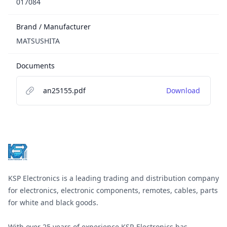
017084
Brand / Manufacturer
MATSUSHITA
Documents
an25155.pdf
Download
Footer
KSP Electronics is a leading trading and distribution company
for electronics, electronic components, remotes, cables, parts
for white and black goods.
With over 25 years of experience KSP-Electronics has