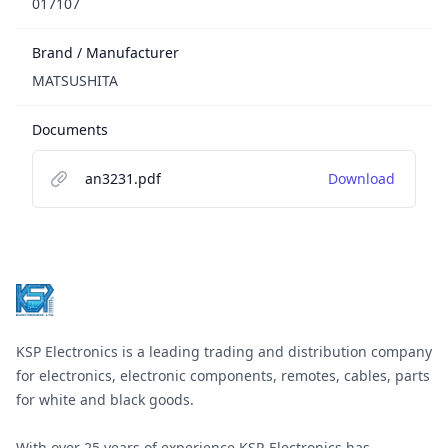
017107
Brand / Manufacturer
MATSUSHITA
Documents
an3231.pdf
Download
Footer
KSP Electronics is a leading trading and distribution company
for electronics, electronic components, remotes, cables, parts
for white and black goods.
With over 25 years of experience KSP-Electronics has