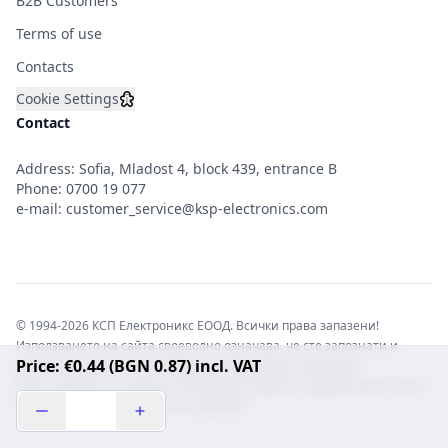
B2B Customers
Terms of use
Contacts
Cookie Settings
Contact
Address: Sofia, Mladost 4, block 439, entrance B
Phone:
0700 19 077
e-mail:
customer_service@ksp-electronics.com
© 1994-2026 КСП Електроникс ЕООД. Всички права запазени!
Използването на сайта своеволно означава, че сте запознати и
Price: €0.44 (BGN 0.87) incl. VAT
съгласни с правната информация обвързваща софтуера.
Той е защитен от закона за авторските права и нарушителите носят
отговорност с цялата сила на закона!b