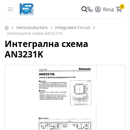
0
Open menu
Вход
Semiconductors
Integrated Circuit
Интегрална схема AN3231K
Интегрална схема
AN3231K