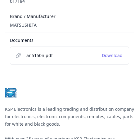
017184
Brand / Manufacturer
MATSUSHITA
Documents
an5150n.pdf
Download
Footer
KSP Electronics is a leading trading and distribution company
for electronics, electronic components, remotes, cables, parts
for white and black goods.
With over 25 years of experience KSP-Electronics has