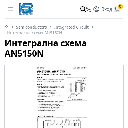
0
Open menu
Вход
Semiconductors
Integrated Circuit
Интегрална схема AN5150N
Интегрална схема
AN5150N