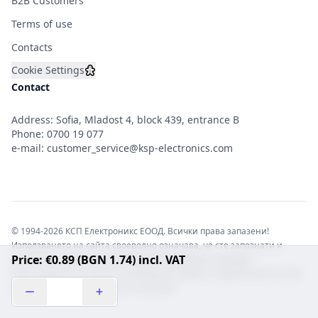
B2B Customers
Terms of use
Contacts
Cookie Settings
Contact
Address: Sofia, Mladost 4, block 439, entrance B
Phone:
0700 19 077
e-mail:
customer_service@ksp-electronics.com
© 1994-2026 КСП Електроникс ЕООД. Всички права запазени!
Използването на сайта своеволно означава, че сте запознати и
Price: €0.89 (BGN 1.74) incl. VAT
съгласни с правната информация обвързваща софтуера.
Той е защитен от закона за авторските права и нарушителите носят
отговорност с цялата сила на закона!b