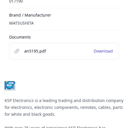
017190
Brand / Manufacturer
MATSUSHITA
Documents
an5195.pdf
Download
Footer
KSP Electronics is a leading trading and distribution company
for electronics, electronic components, remotes, cables, parts
for white and black goods.
With over 25 years of experience KSP-Electronics has