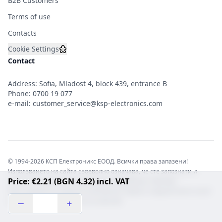
B2B Customers
Terms of use
Contacts
Cookie Settings
Contact
Address: Sofia, Mladost 4, block 439, entrance B
Phone:
0700 19 077
e-mail:
customer_service@ksp-electronics.com
© 1994-2026 КСП Електроникс ЕООД. Всички права запазени!
Използването на сайта своеволно означава, че сте запознати и
Price: €2.21 (BGN 4.32) incl. VAT
съгласни с правната информация обвързваща софтуера.
Той е защитен от закона за авторските права и нарушителите носят
отговорност с цялата сила на закона!b