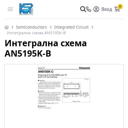
0
Open menu
Вход
Semiconductors
Integrated Circuit
Интегрална схема AN5195K-B
Интегрална схема
AN5195K-B