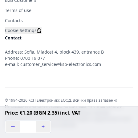
B2B Customers
Terms of use
Contacts
Cookie Settings
Contact
Address: Sofia, Mladost 4, block 439, entrance B
Phone:
0700 19 077
e-mail:
customer_service@ksp-electronics.com
© 1994-2026 КСП Електроникс ЕООД. Всички права запазени!
Използването на сайта своеволно означава, че сте запознати и
Price: €1.20 (BGN 2.35) incl. VAT
съгласни с правната информация обвързваща софтуера.
Той е защитен от закона за авторските права и нарушителите носят
отговорност с цялата сила на закона!b