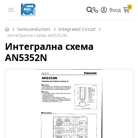
0
Open menu
Вход
Semiconductors
Integrated Circuit
Интегрална схема AN5352N
Интегрална схема
AN5352N