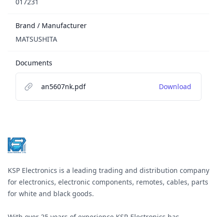
017231
Brand / Manufacturer
MATSUSHITA
Documents
an5607nk.pdf
Download
Footer
KSP Electronics is a leading trading and distribution company
for electronics, electronic components, remotes, cables, parts
for white and black goods.
With over 25 years of experience KSP-Electronics has