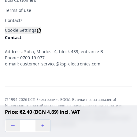
B2B Customers
Terms of use
Contacts
Cookie Settings
Contact
Address: Sofia, Mladost 4, block 439, entrance B
Phone:
0700 19 077
e-mail:
customer_service@ksp-electronics.com
© 1994-2026 КСП Електроникс ЕООД. Всички права запазени!
Използването на сайта своеволно означава, че сте запознати и
Price: €2.40 (BGN 4.69) incl. VAT
съгласни с правната информация обвързваща софтуера.
Той е защитен от закона за авторските права и нарушителите носят
отговорност с цялата сила на закона!b