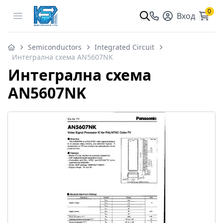
0
Open menu
Вход
Semiconductors
Integrated Circuit
Интегрална схема AN5607NK
Интегрална схема
AN5607NK