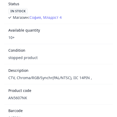
Status
IN STOCK
Магазин:
София, Младост 4
Available quantity
10+
Condition
stopped product
Description
CTV, Chroma/RGB/Synchr(PAL/NTSC), IІC 14PIN ,
Product code
AN5607NK
Barcode