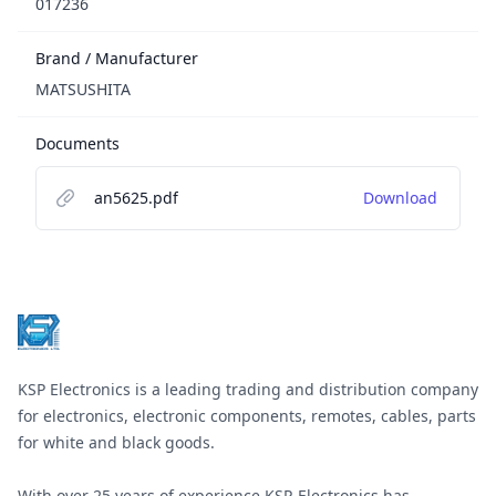
017236
Brand / Manufacturer
MATSUSHITA
Documents
an5625.pdf
Download
Footer
KSP Electronics is a leading trading and distribution company
for electronics, electronic components, remotes, cables, parts
for white and black goods.
With over 25 years of experience KSP-Electronics has