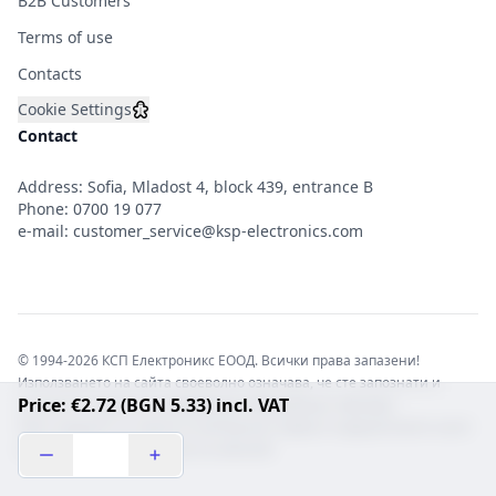
B2B Customers
Terms of use
Contacts
Cookie Settings
Contact
Address: Sofia, Mladost 4, block 439, entrance B
Phone:
0700 19 077
e-mail:
customer_service@ksp-electronics.com
© 1994-2026 КСП Електроникс ЕООД. Всички права запазени!
Използването на сайта своеволно означава, че сте запознати и
Price: €2.72 (BGN 5.33) incl. VAT
съгласни с правната информация обвързваща софтуера.
Той е защитен от закона за авторските права и нарушителите носят
отговорност с цялата сила на закона!b