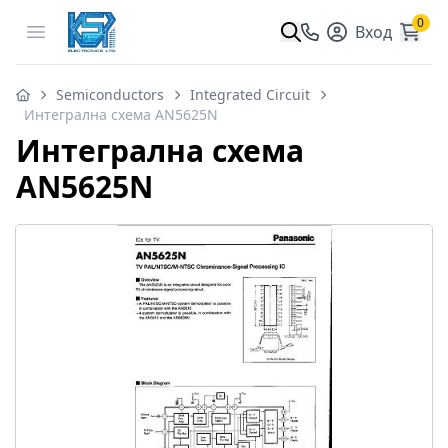
0
Open menu
Вход
Semiconductors
Integrated Circuit
Интегрална схема AN5625N
Интегрална схема
AN5625N