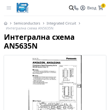
0
Open menu
Вход
Semiconductors
Integrated Circuit
Интегрална схема AN5635N
Интегрална схема
AN5635N