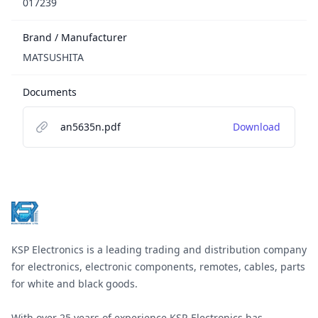
017239
Brand / Manufacturer
MATSUSHITA
Documents
an5635n.pdf
Download
Footer
KSP Electronics is a leading trading and distribution company
for electronics, electronic components, remotes, cables, parts
for white and black goods.
With over 25 years of experience KSP-Electronics has