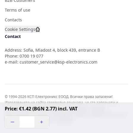
B2B Customers
Terms of use
Contacts
Cookie Settings
Contact
Address: Sofia, Mladost 4, block 439, entrance B
Phone:
0700 19 077
e-mail:
customer_service@ksp-electronics.com
© 1994-2026 КСП Електроникс ЕООД. Всички права запазени!
Използването на сайта своеволно означава, че сте запознати и
Price: €1.42 (BGN 2.77) incl. VAT
съгласни с правната информация обвързваща софтуера.
Той е защитен от закона за авторските права и нарушителите носят
отговорност с цялата сила на закона!b