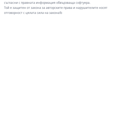
съгласни с правната информация обвързваща софтуера.
Той е защитен от закона за авторските права и нарушителите носят
отговорност с цялата сила на закона!b