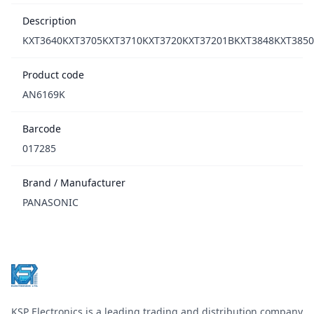
Description
KXT3640KXT3705KXT3710KXT3720KXT37201BKXT3848KXT385
Product code
AN6169K
Barcode
017285
Brand / Manufacturer
PANASONIC
Footer
KSP Electronics is a leading trading and distribution company