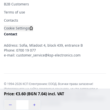
B2B Customers
Terms of use
Contacts
Cookie Settings
Contact
Address: Sofia, Mladost 4, block 439, entrance B
Phone:
0700 19 077
e-mail:
customer_service@ksp-electronics.com
© 1994-2026 КСП Електроникс ЕООД. Всички права запазени!
Използването на сайта своеволно означава, че сте запознати и
Price: €3.60 (BGN 7.04) incl. VAT
съгласни с правната информация обвързваща софтуера.
Той е защитен от закона за авторските права и нарушителите носят
отговорност с цялата сила на закона!b