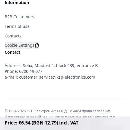
Information
B2B Customers
Terms of use
Contacts
Cookie Settings
Contact
Address: Sofia, Mladost 4, block 439, entrance B
Phone:
0700 19 077
e-mail:
customer_service@ksp-electronics.com
© 1994-2026 КСП Електроникс ЕООД. Всички права запазени!
Използването на сайта своеволно означава, че сте запознати и
Price: €6.54 (BGN 12.79) incl. VAT
съгласни с правната информация обвързваща софтуера.
Той е защитен от закона за авторските права и нарушителите носят