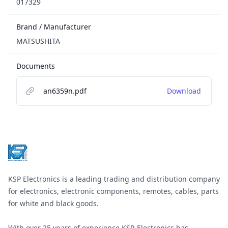
017329
Brand / Manufacturer
MATSUSHITA
Documents
an6359n.pdf
Download
Footer
KSP Electronics is a leading trading and distribution company
for electronics, electronic components, remotes, cables, parts
for white and black goods.
With over 25 years of experience KSP-Electronics has