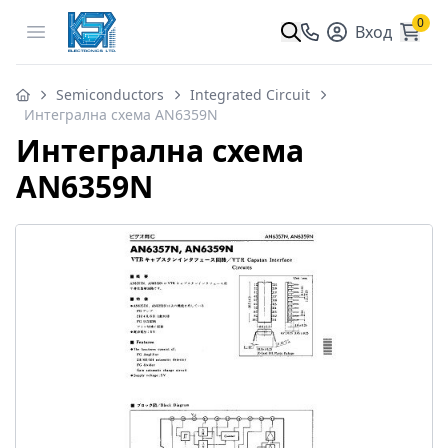
0
Open menu
Вход
Semiconductors
Integrated Circuit
Интегрална схема AN6359N
Интегрална схема
AN6359N