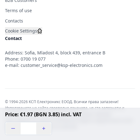
B2B Customers
Terms of use
Contacts
Cookie Settings
Contact
Address: Sofia, Mladost 4, block 439, entrance B
Phone:
0700 19 077
e-mail:
customer_service@ksp-electronics.com
© 1994-2026 КСП Електроникс ЕООД. Всички права запазени!
Използването на сайта своеволно означава, че сте запознати и
Price: €1.97 (BGN 3.85) incl. VAT
съгласни с правната информация обвързваща софтуера.
Той е защитен от закона за авторските права и нарушителите носят
отговорност с цялата сила на закона!b