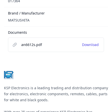
017364
Brand / Manufacturer
MATSUSHITA
Documents
an6612s.pdf
Download
Footer
KSP Electronics is a leading trading and distribution company
for electronics, electronic components, remotes, cables, parts
for white and black goods.
With over 25 years of experience KSP-Electronics has