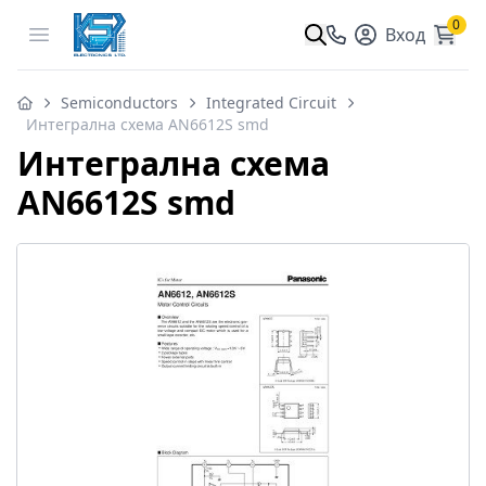
0
Open menu
Вход
Semiconductors
Integrated Circuit
Интегрална схема AN6612S smd
Интегрална схема
AN6612S smd