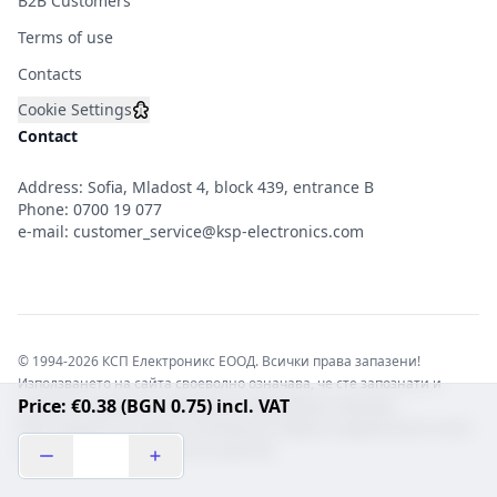
B2B Customers
Terms of use
Contacts
Cookie Settings
Contact
Address: Sofia, Mladost 4, block 439, entrance B
Phone:
0700 19 077
e-mail:
customer_service@ksp-electronics.com
© 1994-2026 КСП Електроникс ЕООД. Всички права запазени!
Използването на сайта своеволно означава, че сте запознати и
Price: €0.38 (BGN 0.75) incl. VAT
съгласни с правната информация обвързваща софтуера.
Той е защитен от закона за авторските права и нарушителите носят
отговорност с цялата сила на закона!b