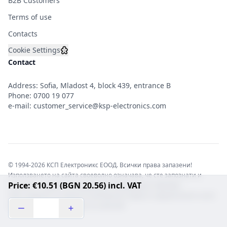
B2B Customers
Terms of use
Contacts
Cookie Settings
Contact
Address: Sofia, Mladost 4, block 439, entrance B
Phone:
0700 19 077
e-mail:
customer_service@ksp-electronics.com
© 1994-2026 КСП Електроникс ЕООД. Всички права запазени!
Използването на сайта своеволно означава, че сте запознати и
Price: €10.51 (BGN 20.56) incl. VAT
съгласни с правната информация обвързваща софтуера.
Той е защитен от закона за авторските права и нарушителите носят
отговорност с цялата сила на закона!b