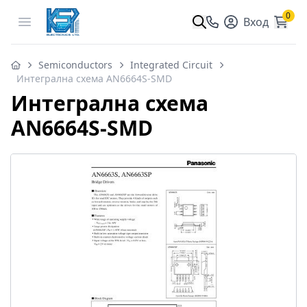
0
Open menu
Вход
Semiconductors
Integrated Circuit
Интегрална схема AN6664S-SMD
Интегрална схема
AN6664S-SMD