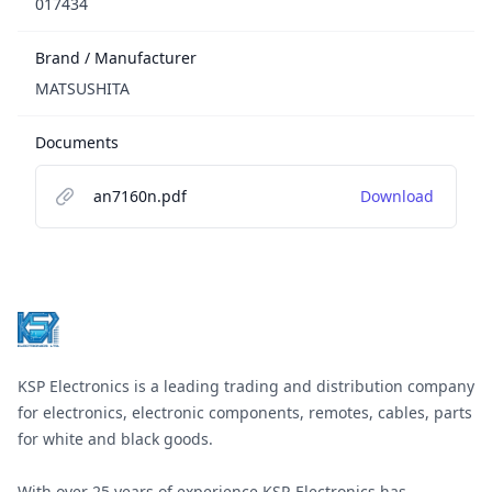
017434
Brand / Manufacturer
MATSUSHITA
Documents
an7160n.pdf
Download
Footer
KSP Electronics is a leading trading and distribution company
for electronics, electronic components, remotes, cables, parts
for white and black goods.
With over 25 years of experience KSP-Electronics has