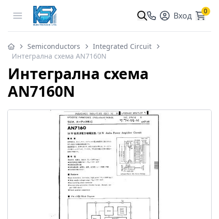
0
Open menu
Вход
Semiconductors
Integrated Circuit
Интегрална схема AN7160N
Интегрална схема
AN7160N