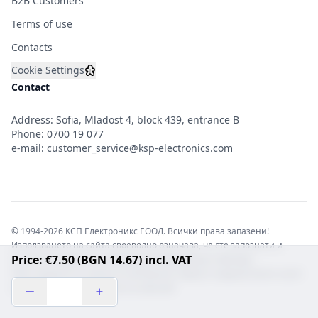
B2B Customers
Terms of use
Contacts
Cookie Settings
Contact
Address: Sofia, Mladost 4, block 439, entrance B
Phone:
0700 19 077
e-mail:
customer_service@ksp-electronics.com
© 1994-2026 КСП Електроникс ЕООД. Всички права запазени!
Използването на сайта своеволно означава, че сте запознати и
Price: €7.50 (BGN 14.67) incl. VAT
съгласни с правната информация обвързваща софтуера.
Той е защитен от закона за авторските права и нарушителите носят
отговорност с цялата сила на закона!b