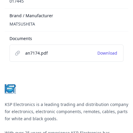
017445
Brand / Manufacturer
MATSUSHITA
Documents
an7174.pdf
Download
Footer
KSP Electronics is a leading trading and distribution company
for electronics, electronic components, remotes, cables, parts
for white and black goods.
With over 25 years of experience KSP-Electronics has