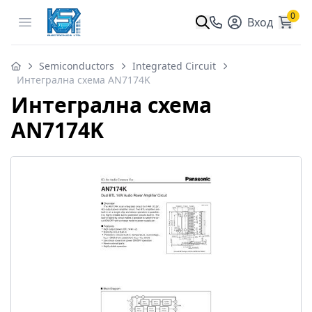
0
Open menu
Вход
Semiconductors
Integrated Circuit
Интегрална схема AN7174K
Интегрална схема
AN7174K