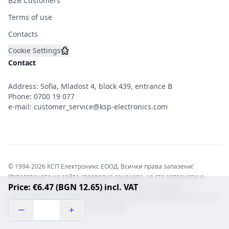
B2B Customers
Terms of use
Contacts
Cookie Settings
Contact
Address: Sofia, Mladost 4, block 439, entrance B
Phone:
0700 19 077
e-mail:
customer_service@ksp-electronics.com
© 1994-2026 КСП Електроникс ЕООД. Всички права запазени!
Използването на сайта своеволно означава, че сте запознати и
Price: €6.47 (BGN 12.65) incl. VAT
съгласни с правната информация обвързваща софтуера.
Той е защитен от закона за авторските права и нарушителите носят
отговорност с цялата сила на закона!b