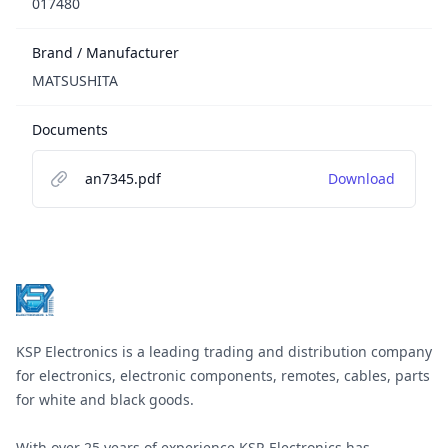
017480
Brand / Manufacturer
MATSUSHITA
Documents
an7345.pdf
Download
Footer
KSP Electronics is a leading trading and distribution company
for electronics, electronic components, remotes, cables, parts
for white and black goods.
With over 25 years of experience KSP-Electronics has