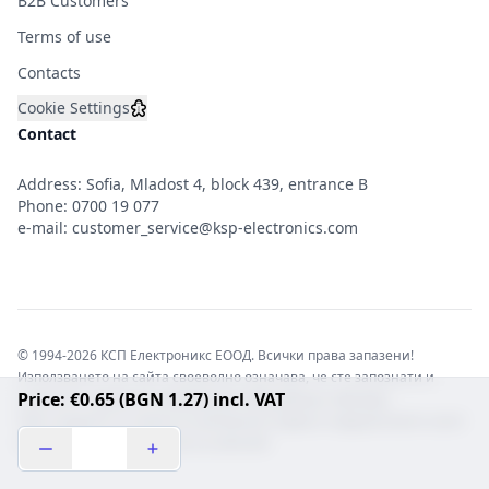
B2B Customers
Terms of use
Contacts
Cookie Settings
Contact
Address: Sofia, Mladost 4, block 439, entrance B
Phone:
0700 19 077
e-mail:
customer_service@ksp-electronics.com
© 1994-2026 КСП Електроникс ЕООД. Всички права запазени!
Използването на сайта своеволно означава, че сте запознати и
Price: €0.65 (BGN 1.27) incl. VAT
съгласни с правната информация обвързваща софтуера.
Той е защитен от закона за авторските права и нарушителите носят
отговорност с цялата сила на закона!b