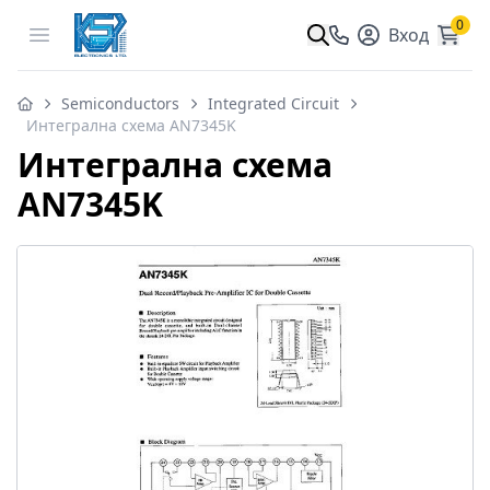
0
Open menu
Вход
Semiconductors
Integrated Circuit
Интегрална схема AN7345K
Интегрална схема
AN7345K