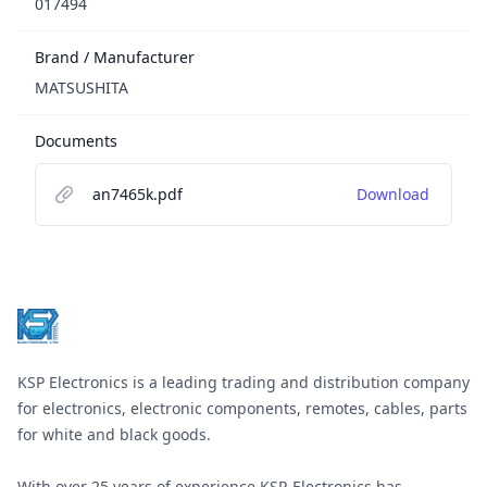
017494
Brand / Manufacturer
MATSUSHITA
Documents
an7465k.pdf
Download
Footer
KSP Electronics is a leading trading and distribution company
for electronics, electronic components, remotes, cables, parts
for white and black goods.
With over 25 years of experience KSP-Electronics has