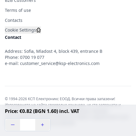
B2B Customers
Terms of use
Contacts
Cookie Settings
Contact
Address: Sofia, Mladost 4, block 439, entrance B
Phone:
0700 19 077
e-mail:
customer_service@ksp-electronics.com
© 1994-2026 КСП Електроникс ЕООД. Всички права запазени!
Използването на сайта своеволно означава, че сте запознати и
Price: €0.82 (BGN 1.60) incl. VAT
съгласни с правната информация обвързваща софтуера.
Той е защитен от закона за авторските права и нарушителите носят
отговорност с цялата сила на закона!b