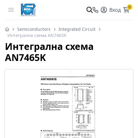
0
Open menu
Вход
Semiconductors
Integrated Circuit
Интегрална схема AN7465K
Интегрална схема
AN7465K