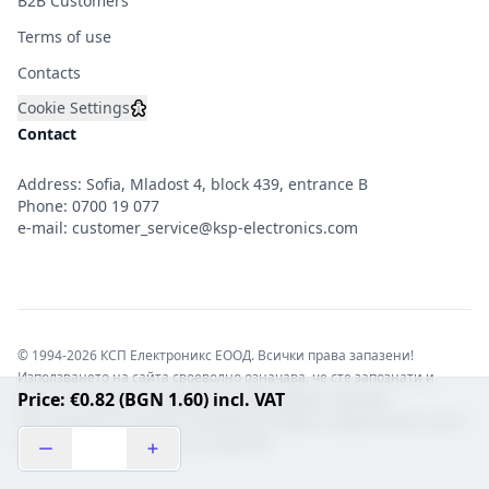
B2B Customers
Terms of use
Contacts
Cookie Settings
Contact
Address: Sofia, Mladost 4, block 439, entrance B
Phone:
0700 19 077
e-mail:
customer_service@ksp-electronics.com
© 1994-2026 КСП Електроникс ЕООД. Всички права запазени!
Използването на сайта своеволно означава, че сте запознати и
Price: €0.82 (BGN 1.60) incl. VAT
съгласни с правната информация обвързваща софтуера.
Той е защитен от закона за авторските права и нарушителите носят
отговорност с цялата сила на закона!b