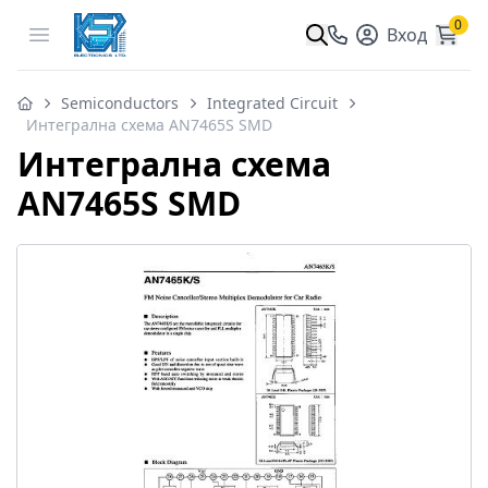
0
Open menu
Вход
Semiconductors
Integrated Circuit
Интегрална схема AN7465S SMD
Интегрална схема
AN7465S SMD