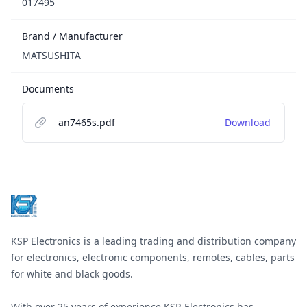
017495
Brand / Manufacturer
MATSUSHITA
Documents
an7465s.pdf
Download
Footer
KSP Electronics is a leading trading and distribution company
for electronics, electronic components, remotes, cables, parts
for white and black goods.
With over 25 years of experience KSP-Electronics has