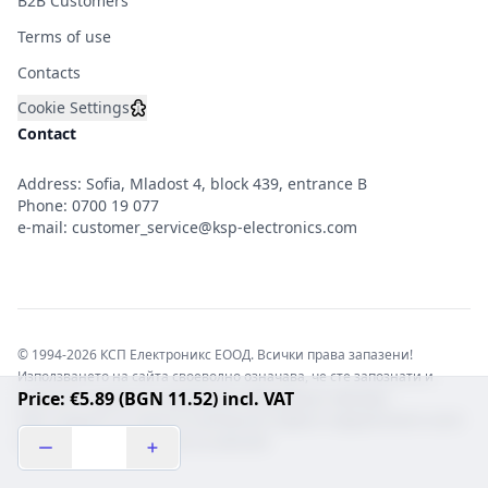
B2B Customers
Terms of use
Contacts
Cookie Settings
Contact
Address: Sofia, Mladost 4, block 439, entrance B
Phone:
0700 19 077
e-mail:
customer_service@ksp-electronics.com
© 1994-2026 КСП Електроникс ЕООД. Всички права запазени!
Използването на сайта своеволно означава, че сте запознати и
Price: €5.89 (BGN 11.52) incl. VAT
съгласни с правната информация обвързваща софтуера.
Той е защитен от закона за авторските права и нарушителите носят
отговорност с цялата сила на закона!b