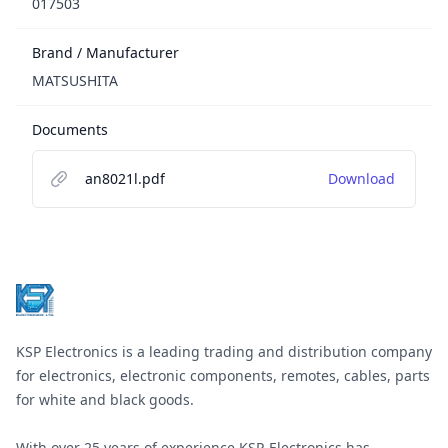
017503
Brand / Manufacturer
MATSUSHITA
Documents
an8021l.pdf
Download
Footer
KSP Electronics is a leading trading and distribution company
for electronics, electronic components, remotes, cables, parts
for white and black goods.
With over 25 years of experience KSP-Electronics has