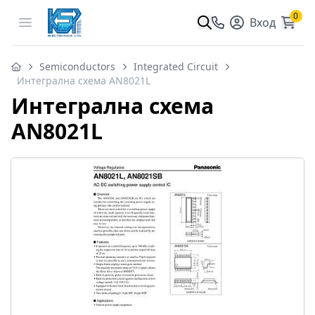
0
Open menu
Вход
Semiconductors
Integrated Circuit
Интегрална схема AN8021L
Интегрална схема
AN8021L