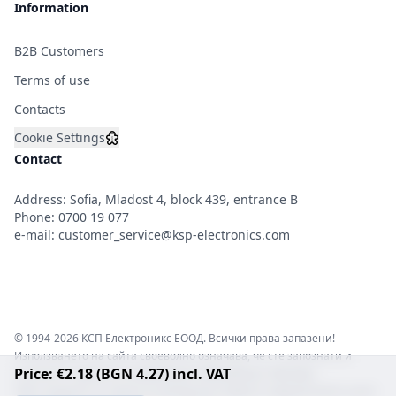
Information
B2B Customers
Terms of use
Contacts
Cookie Settings
Contact
Address: Sofia, Mladost 4, block 439, entrance B
Phone:
0700 19 077
e-mail:
customer_service@ksp-electronics.com
© 1994-2026 КСП Електроникс ЕООД. Всички права запазени!
Използването на сайта своеволно означава, че сте запознати и
Price: €2.18 (BGN 4.27) incl. VAT
съгласни с правната информация обвързваща софтуера.
Той е защитен от закона за авторските права и нарушителите носят