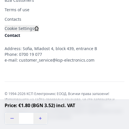
B2B Customers
Terms of use
Contacts
Cookie Settings
Contact
Address: Sofia, Mladost 4, block 439, entrance B
Phone:
0700 19 077
e-mail:
customer_service@ksp-electronics.com
© 1994-2026 КСП Електроникс ЕООД. Всички права запазени!
Използването на сайта своеволно означава, че сте запознати и
Price: €1.80 (BGN 3.52) incl. VAT
съгласни с правната информация обвързваща софтуера.
Той е защитен от закона за авторските права и нарушителите носят
отговорност с цялата сила на закона!b