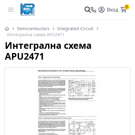
0
Open menu
Вход
Semiconductors
Integrated Circuit
Интегрална схема APU2471
Интегрална схема
APU2471