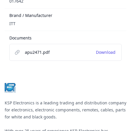
017642
Brand / Manufacturer
ITT
Documents
apu2471.pdf
Download
Footer
KSP Electronics is a leading trading and distribution company
for electronics, electronic components, remotes, cables, parts
for white and black goods.
With over 25 years of experience KSP-Electronics has