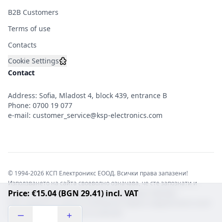
B2B Customers
Terms of use
Contacts
Cookie Settings
Contact
Address: Sofia, Mladost 4, block 439, entrance B
Phone:
0700 19 077
e-mail:
customer_service@ksp-electronics.com
© 1994-2026 КСП Електроникс ЕООД. Всички права запазени!
Използването на сайта своеволно означава, че сте запознати и
Price: €15.04 (BGN 29.41) incl. VAT
съгласни с правната информация обвързваща софтуера.
Той е защитен от закона за авторските права и нарушителите носят
отговорност с цялата сила на закона!b