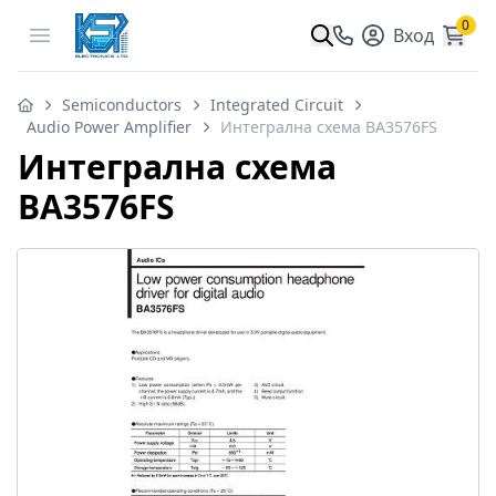
0
Open menu
Вход
Semiconductors
Integrated Circuit
Audio Power Amplifier
Интегрална схема BA3576FS
Интегрална схема
BA3576FS