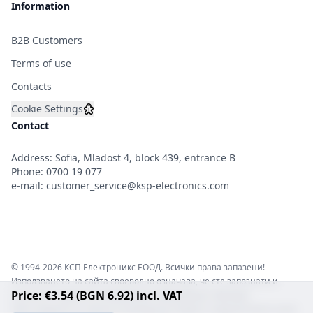
Information
B2B Customers
Terms of use
Contacts
Cookie Settings
Contact
Address: Sofia, Mladost 4, block 439, entrance B
Phone:
0700 19 077
e-mail:
customer_service@ksp-electronics.com
© 1994-2026 КСП Електроникс ЕООД. Всички права запазени!
Използването на сайта своеволно означава, че сте запознати и
Price: €3.54 (BGN 6.92) incl. VAT
съгласни с правната информация обвързваща софтуера.
Той е защитен от закона за авторските права и нарушителите носят