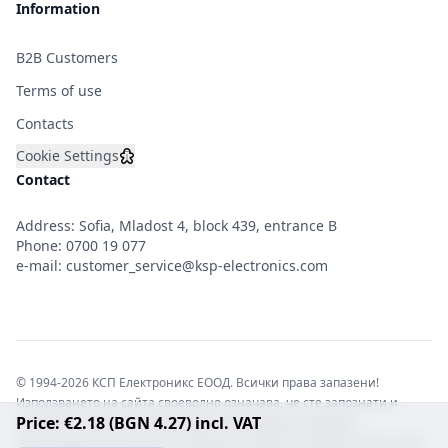
Information
B2B Customers
Terms of use
Contacts
Cookie Settings
Contact
Address: Sofia, Mladost 4, block 439, entrance B
Phone:
0700 19 077
e-mail:
customer_service@ksp-electronics.com
© 1994-2026 КСП Електроникс ЕООД. Всички права запазени!
Използването на сайта своеволно означава, че сте запознати и
Price: €2.18 (BGN 4.27) incl. VAT
съгласни с правната информация обвързваща софтуера.
Той е защитен от закона за авторските права и нарушителите носят