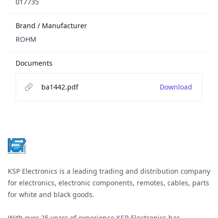
017735
Brand / Manufacturer
ROHM
Documents
ba1442.pdf
Download
Footer
KSP Electronics is a leading trading and distribution company
for electronics, electronic components, remotes, cables, parts
for white and black goods.
With over 25 years of experience KSP-Electronics has