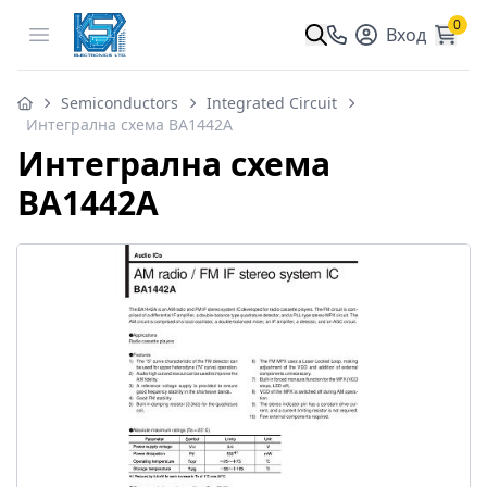
0
Open menu
Вход
Semiconductors
Integrated Circuit
Интегрална схема BA1442A
Интегрална схема
BA1442A