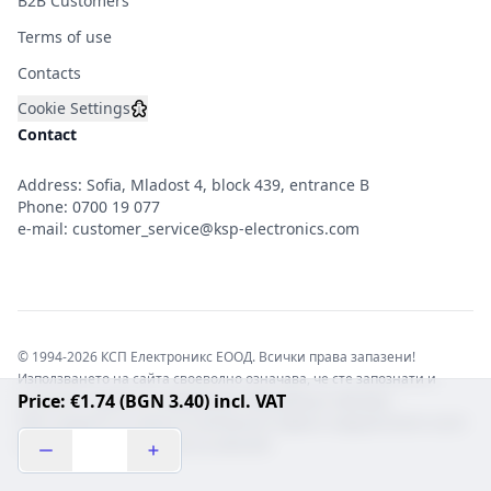
B2B Customers
Terms of use
Contacts
Cookie Settings
Contact
Address: Sofia, Mladost 4, block 439, entrance B
Phone:
0700 19 077
e-mail:
customer_service@ksp-electronics.com
© 1994-2026 КСП Електроникс ЕООД. Всички права запазени!
Използването на сайта своеволно означава, че сте запознати и
Price: €1.74 (BGN 3.40) incl. VAT
съгласни с правната информация обвързваща софтуера.
Той е защитен от закона за авторските права и нарушителите носят
отговорност с цялата сила на закона!b