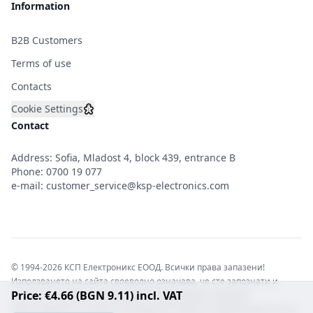
Information
B2B Customers
Terms of use
Contacts
Cookie Settings
Contact
Address: Sofia, Mladost 4, block 439, entrance B
Phone:
0700 19 077
e-mail:
customer_service@ksp-electronics.com
© 1994-2026 КСП Електроникс ЕООД. Всички права запазени!
Използването на сайта своеволно означава, че сте запознати и
Price: €4.66 (BGN 9.11) incl. VAT
съгласни с правната информация обвързваща софтуера.
Той е защитен от закона за авторските права и нарушителите носят