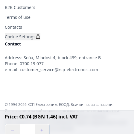
B2B Customers
Terms of use
Contacts
Cookie Settings
Contact
Address: Sofia, Mladost 4, block 439, entrance B
Phone:
0700 19 077
e-mail:
customer_service@ksp-electronics.com
© 1994-2026 КСП Електроникс ЕООД. Всички права запазени!
Използването на сайта своеволно означава, че сте запознати и
Price: €0.74 (BGN 1.46) incl. VAT
съгласни с правната информация обвързваща софтуера.
Той е защитен от закона за авторските права и нарушителите носят
отговорност с цялата сила на закона!b