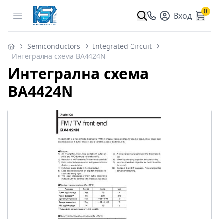
0
Open menu
Вход
Semiconductors
Integrated Circuit
Интегрална схема BA4424N
Интегрална схема
BA4424N